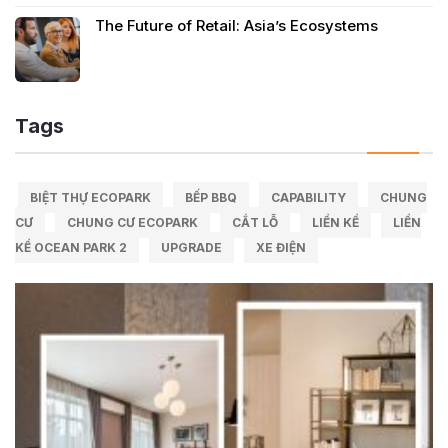
The Future of Retail: Asia’s Ecosystems
Tags
BIỆT THỰ ECOPARK
BẾP BBQ
CAPABILITY
CHUNG
CƯ
CHUNG CƯ ECOPARK
CẮT LỖ
LIỀN KỀ
LIỀN
KỀ OCEAN PARK 2
UPGRADE
XE ĐIỆN