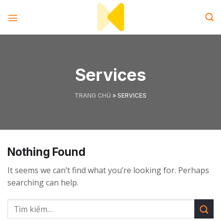
Skip
to
content
Services
TRANG CHỦ
»
SERVICES
Nothing Found
It seems we can’t find what you’re looking for. Perhaps
searching can help.